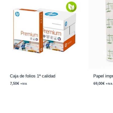
Caja de folios 1ª calidad
Papel imp
7,50
€
69,00
€
+IVA
+IVA