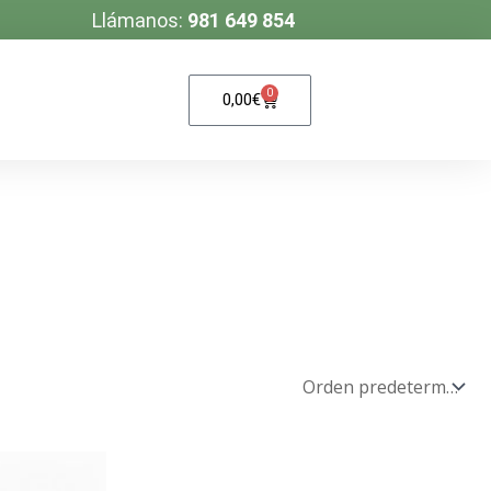
Llámanos:
981 649 854
0
Carrito
0,00
€