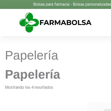
Ir
Bolsas para farmacia - Bolsas personalizada
al
contenido
Papelería
Papelería
Mostrando los 4 resultados